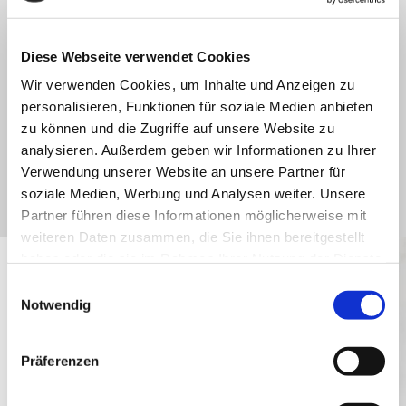
Für Sie konfigurieren wir individuelle
Hostinglösungen
Diese Webseite verwendet Cookies
24/7-Support für Sie über unsere Notfall-
Wir verwenden Cookies, um Inhalte und Anzeigen zu
Hotline
personalisieren, Funktionen für soziale Medien anbieten
zu können und die Zugriffe auf unsere Website zu
analysieren. Außerdem geben wir Informationen zu Ihrer
Verwendung unserer Website an unsere Partner für
jetzt Information anfordern
soziale Medien, Werbung und Analysen weiter. Unsere
Partner führen diese Informationen möglicherweise mit
weiteren Daten zusammen, die Sie ihnen bereitgestellt
haben oder die sie im Rahmen Ihrer Nutzung der Dienste
IHRE VORTEILE DURCH UNSEREN
gesammelt haben.
Einwilligungsauswahl
SERVICE
Notwendig
Präferenzen
Individueller Service und maßgeschneiderte
Beratung durch unsere hoch qualifizierten