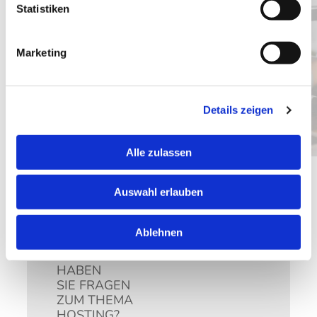
Fachkräfte
Statistiken
Informationssicherheits-Managementsystem
für den Betrieb hochverfügbarer
Marketing
Rechenzentren zertifiziert nach ISO / IEC
27001:2013
Hoher Sicherheitsstandard
Details zeigen
Alle zulassen
Auswahl erlauben
Ablehnen
HABEN
SIE FRAGEN
ZUM THEMA
HOSTING?