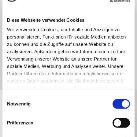
Kontrolle und Transparenz über Ihr
Diese Webseite verwendet Cookies
Marketingbudget
Wir verwenden Cookies, um Inhalte und Anzeigen zu
Stellen Sie Ihre Angebote und
personalisieren, Funktionen für soziale Medien anbieten
Dienstleistungen optimal vor
zu können und die Zugriffe auf unsere Website zu
analysieren. Außerdem geben wir Informationen zu Ihrer
Verwendung unserer Website an unsere Partner für
soziale Medien, Werbung und Analysen weiter. Unsere
jetzt Information anfordern
Partner führen diese Informationen möglicherweise mit
weiteren Daten zusammen, die Sie ihnen bereitgestellt
haben oder die sie im Rahmen Ihrer Nutzung der Dienste
gesammelt haben.
Einwilligungsauswahl
Notwendig
IHRE VORTEILE DURCH UNSEREN
SERVICE
Präferenzen
Ihre Kampagne wird von unseren Experten